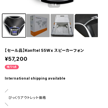
1
/4
【セール品】Konftel 55Wx スピーカーフォン
¥57,200
残り1点
International shipping available
／
びっくりアウトレット価格
＼