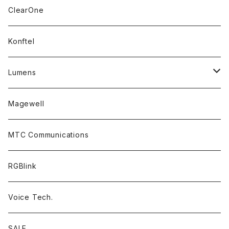
Headsets
ClearOne
Accessory Parts
Konftel
Lumens
PTZ Camera
Magewell
Accessories
MTC Communications
RGBlink
Voice Tech.
SALE