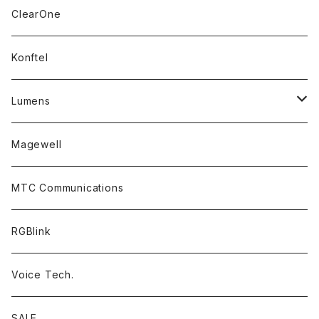
Headsets
ClearOne
Accessory Parts
Konftel
Lumens
PTZ Camera
Magewell
Accessories
MTC Communications
RGBlink
Voice Tech.
SALE