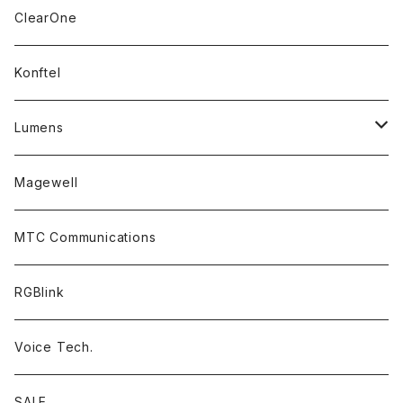
Headsets
ClearOne
Accessory Parts
Konftel
Lumens
PTZ Camera
Magewell
Accessories
MTC Communications
RGBlink
Voice Tech.
SALE