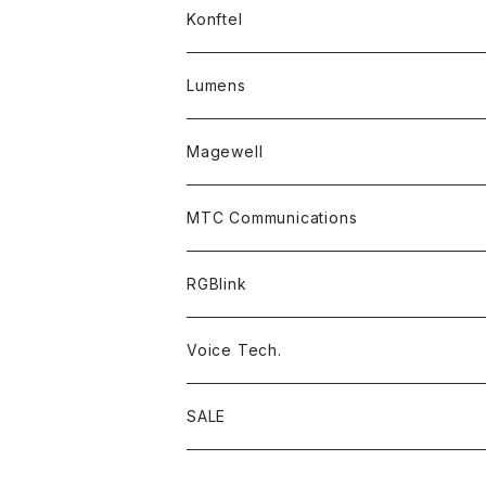
Accessory Parts
Konftel
Lumens
PTZ Camera
Magewell
Accessories
MTC Communications
RGBlink
Voice Tech.
SALE