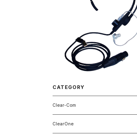
Clear-Com CC-32 クリアカム イヤ
付きネックセットマイク
¥54,500
CATEGORY
Clear-Com
Headsets
ClearOne